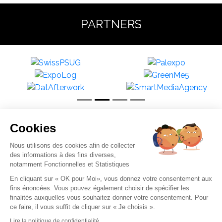
PARTNERS
Cookies
Become a Partner
Nous utilisons des cookies afin de collecter
des informations à des fins diverses,
notamment Fonctionnelles et Statistiques
En cliquant sur « OK pour Moi», vous donnez votre consentement aux
Organizer BY Connect S.A.S | TVA: CHE-338.237.061 |
fins énoncées. Vous pouvez également choisir de spécifier les
Tel: +33 (0)9 81 45 10 19
finalités auxquelles vous souhaitez donner votre consentement. Pour
ce faire, il vous suffit de cliquer sur « Je choisis ».
GDRP / Your data / Terms of use
Lire la politique de confidentialité