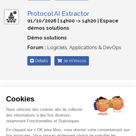
Protocol AI Extractor
01/10/2026 | 14h00 -> 14h20 | Espace
démos solutions
Démo solutions
Forum :
Logiciels, Applications & DevOps
Détails
Je m'inscris
<< Retour liste
Cookies
Nous utilisons des cookies afin de collecter
des informations à des fins diverses,
notamment Fonctionnelles et Statistiques
En cliquant sur « OK pour Moi», vous donnez votre consentement aux
Promoteur BY Connect S.A.S | TVA : CHE-338.237.061
fins énoncées. Vous pouvez également choisir de spécifier les