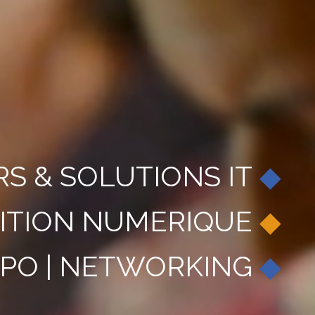
RS & SOLUTIONS IT
◆
ITION NUMERIQUE
◆
XPO | NETWORKING
◆