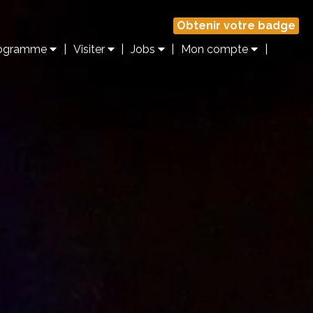
Obtenir votre badge
Programme
|
Visiter
|
Jobs
|
Mon compte
|